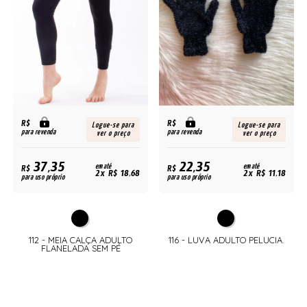
R$
R$
Logue-se para
Logue-se para
para revenda
para revenda
ver o preço
ver o preço
37,35
22,35
R$
em até
R$
em até
2x R$ 18,68
2x R$ 11,18
para uso próprio
para uso próprio
112 - MEIA CALÇA ADULTO
116 - LUVA ADULTO PELUCIA.
FLANELADA SEM PÉ