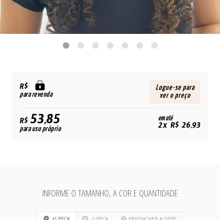
R$
Logue-se para
para revenda
ver o preço
53,85
em até
R$
2x R$ 26,93
para uso próprio
INFORME O TAMANHO, A COR E QUANTIDADE
+1 PEÇA
-1 PEÇA
PREENCHER A QTDE