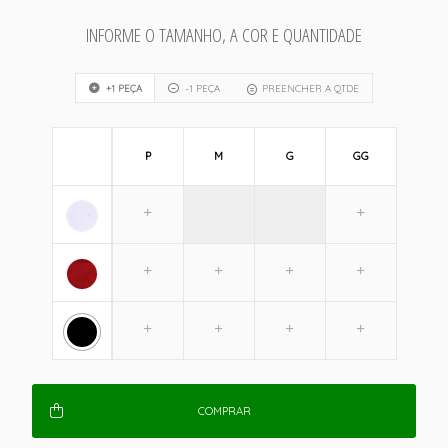
INFORME O TAMANHO, A COR E QUANTIDADE
+1 PEÇA
-1 PEÇA
PREENCHER A QTDE
P
M
G
GG
COMPRAR