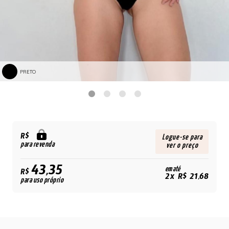
PRETO
R$
Logue-se para
para revenda
ver o preço
43,35
em até
R$
2x R$ 21,68
para uso próprio