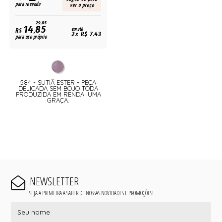
para revenda
ver o preço
29,85
14,85
R$
em até
2x R$ 7,43
para uso próprio
584 - SUTIÃ ESTER - PEÇA
DELICADA SEM BOJO TODA
PRODUZIDA EM RENDA. UMA
GRAÇA.
NEWSLETTER
SEJA A PRIMEIRA A SABER DE NOSSAS NOVIDADES E PROMOÇÕES!