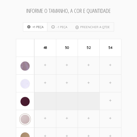
INFORME O TAMANHO, A COR E QUANTIDADE
+1 PEÇA
-1 PEÇA
PREENCHER A QTDE
48
50
52
54