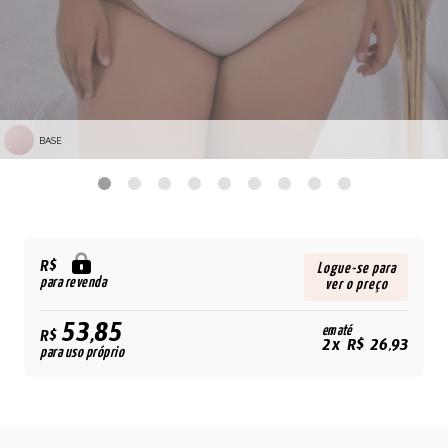
BASE
R$
Logue-se para
para revenda
ver o preço
53,85
em até
R$
2x R$ 26,93
para uso próprio