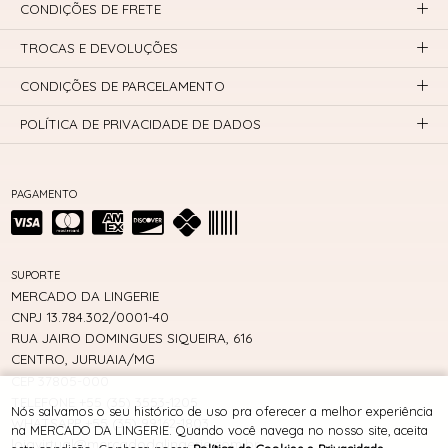
CONDIÇÕES DE FRETE
TROCAS E DEVOLUÇÕES
CONDIÇÕES DE PARCELAMENTO
POLÍTICA DE PRIVACIDADE DE DADOS
PAGAMENTO
SUPORTE
MERCADO DA LINGERIE
CNPJ 13.784.302/0001-40
RUA JAIRO DOMINGUES SIQUEIRA, 616
CENTRO, JURUAIA/MG
CEP 37805-000
TELEFONE +55 (35) 3553-1205
Nós salvamos o seu histórico de uso pra oferecer a melhor experiência
WHATSAPP +55 (35) 99162-1803
na MERCADO DA LINGERIE. Quando você navega no nosso site, aceita
lojavirtual@mercadodalingerie.com.br