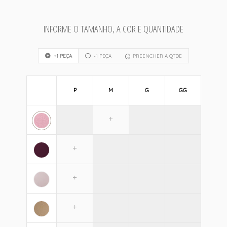
INFORME O TAMANHO, A COR E QUANTIDADE
+1 PEÇA
-1 PEÇA
PREENCHER A QTDE
P
M
G
GG