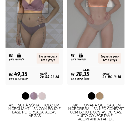
R$
R$
Logue-se para
Logue-se para
para revenda
para revenda
ver o preço
ver o preço
43,35
49,35
28,35
R$
em até
R$
em até
2x R$ 24,68
2x R$ 14,18
para uso próprio
para uso próprio
415 - SUTIÃ SÔNIA - TODO EM
880 - TOMARA QUE CAIA EM
MICROLIGHT LISA COM BOJO E
MICROFIBRA LISA NEO CONFORT
BASE REFORÇADA, ALÇAS
COM BOJO E COSTAS DUPLAS.
LARGAS.
MUITO CONFORTÁVEL.
ACOMPANHA PAR D...