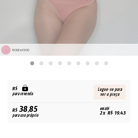
ROSEWOOD
R$
Logue-se para
para revenda
ver o preço
38,85
em até
R$
2x R$ 19,43
para uso próprio