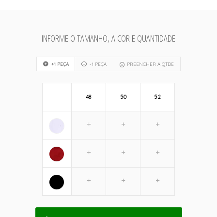
INFORME O TAMANHO, A COR E QUANTIDADE
+1 PEÇA
-1 PEÇA
PREENCHER A QTDE
48
50
52