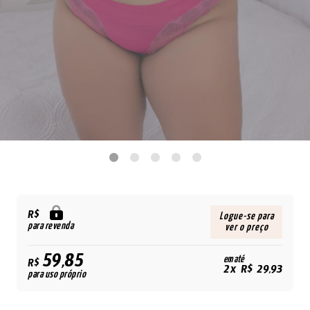
R$
Logue-se para
para revenda
ver o preço
59,85
em até
R$
2x R$ 29,93
para uso próprio