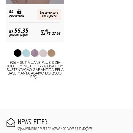
R$
Logue-se para
para revenda
ver o preço
55,35
R$
em até
2x R$ 27,68
para uso próprio
926 - SUTIÃ JANE PLUS SIZE-
TODO EM MICROFIBRA LISA COM
SUSTENTAÇÃO GARANTIDA PELA
BASE MANTA ABAIXO DO BOJO.
PEÇ...
NEWSLETTER
SEJA A PRIMEIRA A SABER DE NOSSAS NOVIDADES E PROMOÇÕES!