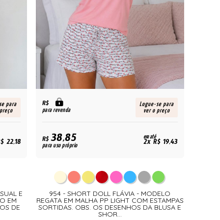
R$
se para
Logue-se para
para revenda
 preço
ver o preço
38,85
em até
R$
$ 22,18
2x R$ 19,43
para uso próprio
ASUAL E
954 - SHORT DOLL FLÁVIA - MODELO
O EM
REGATA EM MALHA PP LIGHT COM ESTAMPAS
DOS DE
SORTIDAS. OBS. OS DESENHOS DA BLUSA E
SHOR...