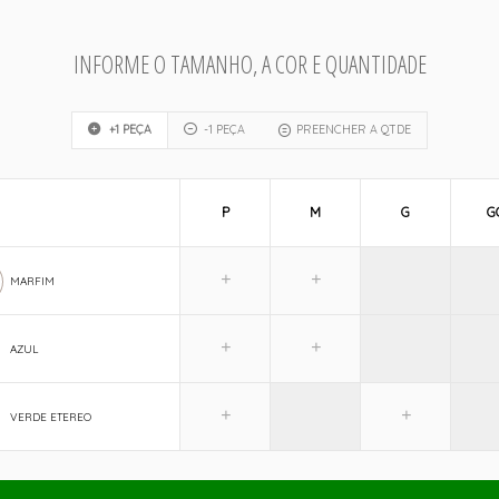
INFORME O TAMANHO, A COR E QUANTIDADE
+1 PEÇA
-1 PEÇA
PREENCHER A QTDE
P
M
G
G
MARFIM
AZUL
VERDE ETEREO