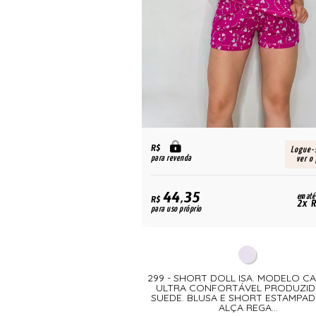
R$
Logue-
para revenda
ver o
44,35
em até
R$
2x R
para uso próprio
299 - SHORT DOLL ISA. MODELO C
ULTRA CONFORTÁVEL PRODUZID
SUEDE. BLUSA E SHORT ESTAMPA
ALÇA REGA...