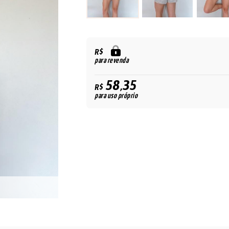
R$
para revenda
58,35
R$
para uso próprio