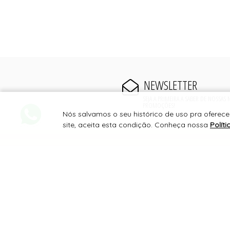
NEWSLETTER
SEJA A PRIMEIRA A SABER DE NOSSAS
PROMOÇÕES!
Nós salvamos o seu histórico de uso pra ofere
site, aceita esta condição. Conheça nossa
Polít
PAGAMENTO
SITE 100% SEGURO