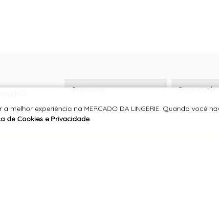
 NOVIDADES E
cer a melhor experiência na MERCADO DA LINGERIE. Quando você n
ica de Cookies e Privacidade
.
SUPORTE
MERCADO DA LINGERIE
CNPJ 13.784.302/0001-40
RUA JAIRO DOMINGUES SIQUEIRA, 616
CENTRO, JURUAIA/MG
CEP 37805-000
TELEFONE +55 (35) 3553-1205
WHATSAPP +55 (35) 99162-1803
lojavirtual@mercadodalingerie.com.br