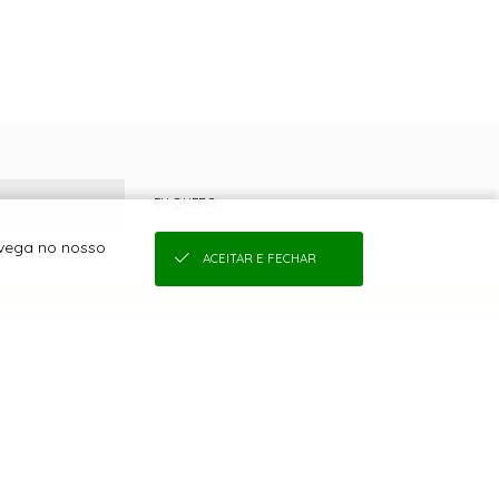
EU QUERO
avega no nosso
ACEITAR E FECHAR
COMPRAS
SEJA UMA REVENDEDORA
QUEM SOMOS
COMO COMPRAR
CONDIÇÕES DE FRETE
TROCAS E DEVOLUÇÕES
CONDIÇÕES DE PARCELAMENTO
POLÍTICA DE PRIVACIDADE DE DADOS