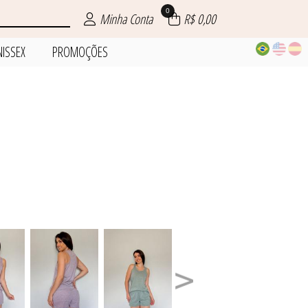
0
Minha Conta
R$ 0,00
NISSEX
PROMOÇÕES
ÕES
IOS
INO
NO
ZE
L
X