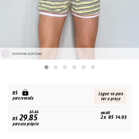
ESTAMPAS SORTIDAS
R$
Logue-se para
para revenda
ver o preço
37,35
em até
29,85
2x R$ 14,93
R$
para uso próprio