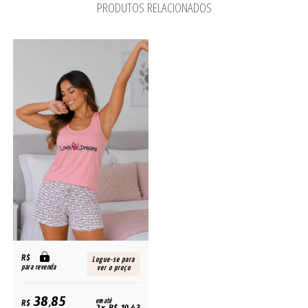
PRODUTOS RELACIONADOS
R$
Logue-se para
para revenda
ver o preço
38,85
R$
em até