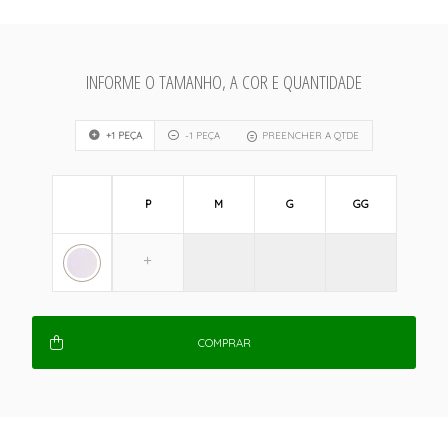
INFORME O TAMANHO, A COR E QUANTIDADE
+1 PEÇA
-1 PEÇA
PREENCHER A QTDE
P
M
G
GG
COMPRAR