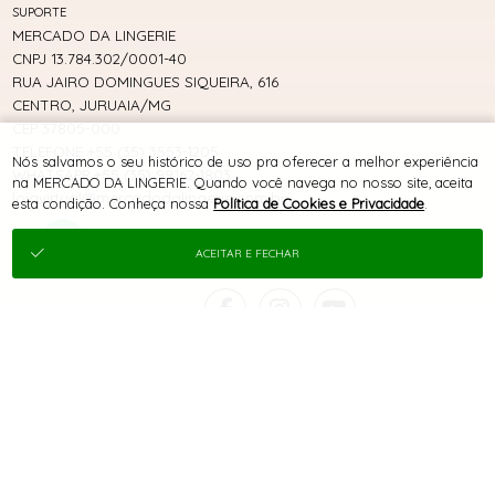
SUPORTE
MERCADO DA LINGERIE
CNPJ 13.784.302/0001-40
RUA JAIRO DOMINGUES SIQUEIRA, 616
CENTRO, JURUAIA/MG
CEP 37805-000
TELEFONE +55 (35) 3553-1205
Nós salvamos o seu histórico de uso pra oferecer a melhor experiência
WHATSAPP +55 (35) 99162-1803
na MERCADO DA LINGERIE. Quando você navega no nosso site, aceita
lojavirtual@mercadodalingerie.com.br
esta condição. Conheça nossa
Política de Cookies e Privacidade
.
ACEITAR E FECHAR
® TODOS DIREITOS RESERVADOS