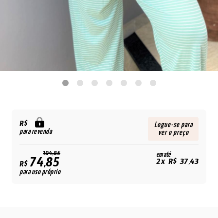
R$
Logue-se para
para revenda
ver o preço
104,85
em até
74,85
2x R$ 37,43
R$
para uso próprio