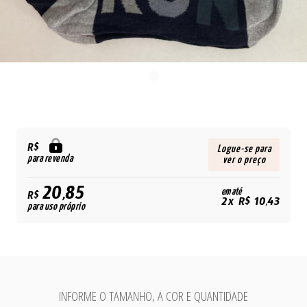
R$
Logue-se para
para revenda
ver o preço
20,85
em até
R$
2x R$ 10,43
para uso próprio
INFORME O TAMANHO, A COR E QUANTIDADE