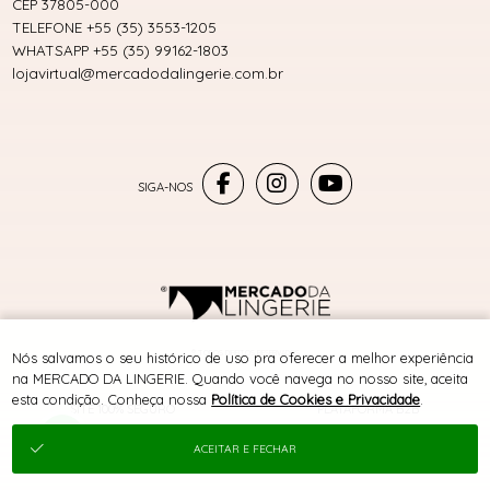
CEP 37805-000
TELEFONE +55 (35) 3553-1205
WHATSAPP +55 (35) 99162-1803
lojavirtual@mercadodalingerie.com.br
® TODOS DIREITOS RESERVADOS
Nós salvamos o seu histórico de uso pra oferecer a melhor experiência
na MERCADO DA LINGERIE. Quando você navega no nosso site, aceita
esta condição. Conheça nossa
Política de Cookies e Privacidade
.
SITE 100% SEGURO
PLATAFORMA B2B
ACEITAR E FECHAR