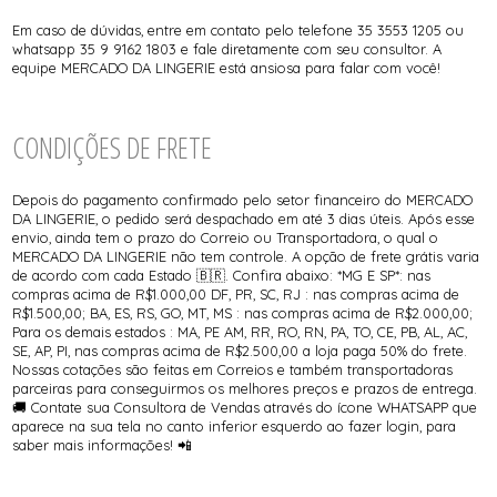
Em caso de dúvidas, entre em contato pelo telefone 35 3553 1205 ou
whatsapp 35 9 9162 1803 e fale diretamente com seu consultor. A
equipe MERCADO DA LINGERIE está ansiosa para falar com você!
CONDIÇÕES DE FRETE
Depois do pagamento confirmado pelo setor financeiro do MERCADO
DA LINGERIE, o pedido será despachado em até 3 dias úteis. Após esse
envio, ainda tem o prazo do Correio ou Transportadora, o qual o
MERCADO DA LINGERIE não tem controle. A opção de frete grátis varia
de acordo com cada Estado 🇧🇷. Confira abaixo: *MG E SP*: nas
compras acima de R$1.000,00 DF, PR, SC, RJ : nas compras acima de
R$1.500,00; BA, ES, RS, GO, MT, MS : nas compras acima de R$2.000,00;
Para os demais estados : MA, PE AM, RR, RO, RN, PA, TO, CE, PB, AL, AC,
SE, AP, PI, nas compras acima de R$2.500,00 a loja paga 50% do frete.
Nossas cotações são feitas em Correios e também transportadoras
parceiras para conseguirmos os melhores preços e prazos de entrega.
🚚 Contate sua Consultora de Vendas através do ícone WHATSAPP que
aparece na sua tela no canto inferior esquerdo ao fazer login, para
saber mais informações! 📲