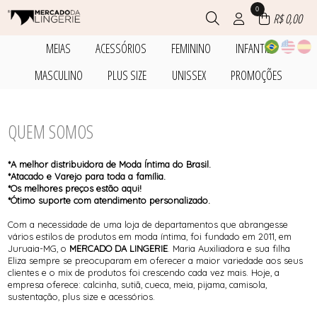
0
R$ 0,00
MEIAS
ACESSÓRIOS
FEMININO
INFANTIL
TODOS DE MEIAS
TODOS DE ACESSÓRIOS
TODOS DE FEMININO
TODOS DE INFANTIL
MASCULINO
PLUS SIZE
UNISSEX
PROMOÇÕES
ACESSÓRIO
ACESSÓRIO
ACESSÓRIO
ACESSÓRIO
MEIA AVULSA
BABY DOLL E PIJAMA
BABY DOLL E PIJAMA
TODOS DE MASCULINO
TODOS DE PLUS SIZE
TODOS DE UNISSEX
TODOS DE PROMOÇÕES
MEIA KIT
BERMUDA
CONJUNTO
ACESSÓRIO
BABY DOLL E PIJAMA
ACESSÓRIO
BABY DOLL E PIJAMA
BLUSA
CUECA
TODOS DE ACESSÓRIOS
TODOS DE FEMININO
TODOS DE INFANTIL
TODOS DE MEIAS
BABY DOLL E PIJAMA
CAMISOLA E ROBE
MEIA AVULSA
CAMISOLA E ROBE
QUEM SOMOS
CAMISOLA E ROBE
MEIA AVULSA
BERMUDA
CUECA
MEIA KIT
CONJUNTO
CINTA
MEIA KIT
CUECA
PIJAMA LONGO
CUECA
TODOS DE MASCULINO
TODOS DE PROMOÇÕES
TODOS DE PLUS SIZE
TODOS DE UNISSEX
CONJUNTO
PIJAMA LONGO
MEIA AVULSA
SUTIÃ COM BOJO
PIJAMA LONGO
LEGGING
SUTIÃ SEM BOJO
MEIA KIT
SUTIÃ SEM BOJO
SHORT
*A melhor distribuidora de Moda Íntima do Brasil.
MEIA AVULSA
TANGA
PIJAMA LONGO
TANGA
SUTIÃ COM BOJO
*Atacado e Varejo para toda a família.
PIJAMA LONGO
TANGÃO E CALÇOLA
TANGÃO E CALÇOLA
SUTIÃ SEM BOJO
*Os melhores preços estão aqui!
SHORT
TOP
TANGA
*Ótimo suporte com atendimento personalizado.
SUTIÃ COM BOJO
TANGÃO E CALÇOLA
SUTIÃ SEM BOJO
Com a necessidade de uma loja de departamentos que abrangesse
TANGA
vários estilos de produtos em moda íntima, foi fundado em 2011, em
TANGÃO E CALÇOLA
Juruaia-MG, o
MERCADO DA LINGERIE
. Maria Auxiliadora e sua filha
TOP
Eliza sempre se preocuparam em oferecer a maior variedade aos seus
clientes e o mix de produtos foi crescendo cada vez mais. Hoje, a
empresa oferece: calcinha, sutiã, cueca, meia, pijama, camisola,
sustentação, plus size e acessórios.