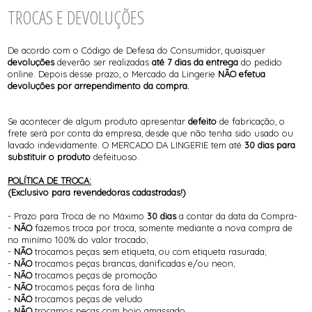
TROCAS E DEVOLUÇÕES
De acordo com o Código de Defesa do Consumidor, quaisquer
devoluções
deverão ser realizadas
até 7 dias da entrega
do pedido
online. Depois desse prazo, o Mercado da Lingerie
NÃO efetua
devoluções por arrependimento da compra.
Se acontecer de algum produto apresentar
defeito
de fabricação, o
frete será por conta da empresa, desde que não tenha sido usado ou
lavado indevidamente. O MERCADO DA LINGERIE tem até
30 dias para
substituir o produto
defeituoso.
POLÍTICA DE TROCA:
(Exclusivo para revendedoras cadastradas!)
- Prazo para Troca de no Máximo
30 dias
a contar da data da Compra-
-
NÃO
fazemos troca por troca, somente mediante a nova compra de
no minímo 100% do valor trocado;
-
NÃO
trocamos peças sem etiqueta, ou com etiqueta rasurada;
-
NÃO
trocamos peças brancas, danificadas e/ou neon;
-
NÃO
trocamos peças de promoção
-
NÃO
trocamos peças fora de linha
-
NÃO
trocamos peças de veludo
-
NÃO
trocamos peças com bojo amassado