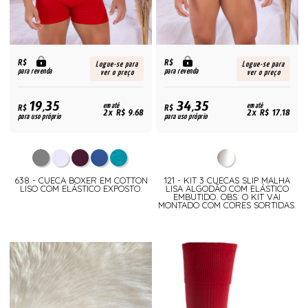
R$
R$
Logue-se para
Logue-se para
para revenda
para revenda
ver o preço
ver o preço
19,35
34,35
R$
em até
R$
em até
2x R$ 9,68
2x R$ 17,18
para uso próprio
para uso próprio
638 - CUECA BOXER EM COTTON
121 - KIT 3 CUECAS SLIP MALHA
LISO COM ELÁSTICO EXPOSTO.
LISA ALGODÃO COM ELÁSTICO
EMBUTIDO. OBS: O KIT VAI
MONTADO COM CORES SORTIDAS.