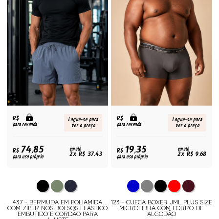
R$
R$
Logue-se para
Logue-se para
para revenda
para revenda
ver o preço
ver o preço
74,85
19,35
R$
em até
R$
em até
2x R$ 37,43
2x R$ 9,68
para uso próprio
para uso próprio
437 - BERMUDA EM POLIAMIDA
123 - CUECA BOXER JML PLUS SIZE
COM ZÍPER NOS BOLSOS ELÁSTICO
MICROFIBRA COM FORRO DE
EMBUTIDO E CORDÃO PARA
ALGODÃO