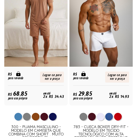
R$
R$
Logue-se para
Logue-se para
para revenda
para revenda
ver o preço
ver o preço
68,85
29,85
R$
em até
R$
em até
2x R$ 34,43
2x R$ 14,93
para uso próprio
para uso próprio
300 - PIJAMA MASCULINO -
783 - CUECA BOXER DRY-FIT -
MODELO EM CAMISETA QUE
MODELO EM TECIDO
COMBINA COM SHORT . MUITO
TECNOLÓGICO COM ALTA