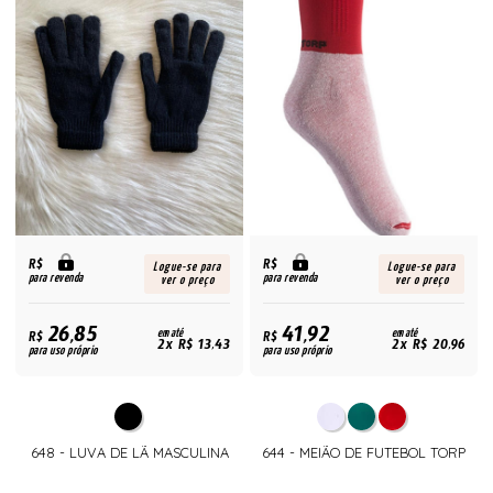
R$
R$
Logue-se para
Logue-se para
para revenda
para revenda
ver o preço
ver o preço
26,85
41,92
R$
em até
R$
em até
2x R$ 13,43
2x R$ 20,96
para uso próprio
para uso próprio
648 - LUVA DE LÃ MASCULINA
644 - MEIÃO DE FUTEBOL TORP