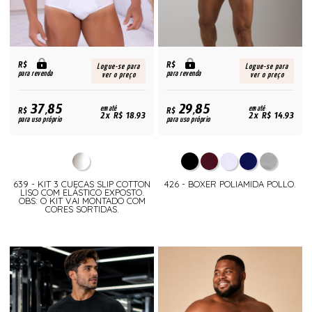
R$
R$
Logue-se para
Logue-se para
para revenda
para revenda
ver o preço
ver o preço
37,85
29,85
R$
em até
R$
em até
2x R$ 18,93
2x R$ 14,93
para uso próprio
para uso próprio
639 - KIT 3 CUECAS SLIP COTTON
426 - BOXER POLIAMIDA POLLO.
LISO COM ELÁSTICO EXPOSTO.
OBS: O KIT VAI MONTADO COM
CORES SORTIDAS.