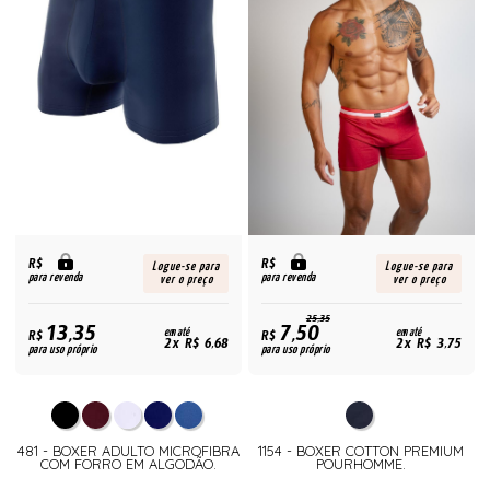
R$
R$
Logue-se para
Logue-se para
para revenda
para revenda
ver o preço
ver o preço
25,35
13,35
7,50
R$
em até
R$
em até
2x R$ 6,68
2x R$ 3,75
para uso próprio
para uso próprio
481 - BOXER ADULTO MICROFIBRA
1154 - BOXER COTTON PREMIUM
COM FORRO EM ALGODÃO.
POURHOMME.