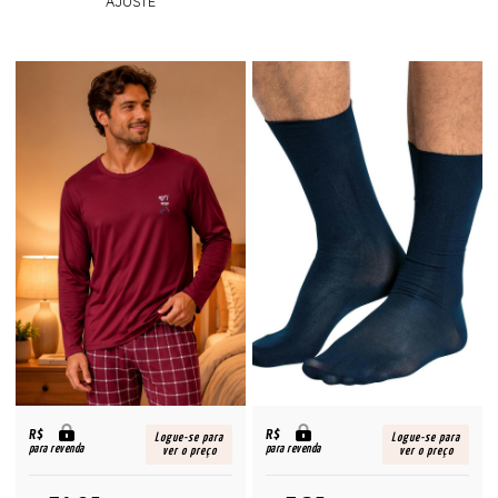
AJUSTE
R$
R$
Logue-se para
Logue-se para
para revenda
para revenda
ver o preço
ver o preço