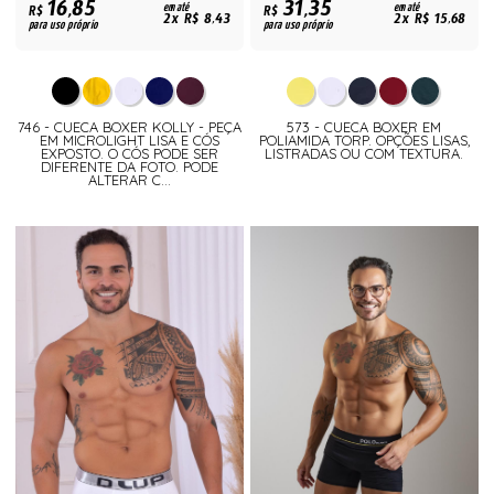
16,85
31,35
R$
em até
R$
em até
2x R$ 8,43
2x R$ 15,68
para uso próprio
para uso próprio
746 - CUECA BOXER KOLLY - PEÇA
573 - CUECA BOXER EM
EM MICROLIGHT LISA E CÓS
POLIAMIDA TORP. OPÇÕES LISAS,
EXPOSTO. O CÓS PODE SER
LISTRADAS OU COM TEXTURA.
DIFERENTE DA FOTO. PODE
ALTERAR C...