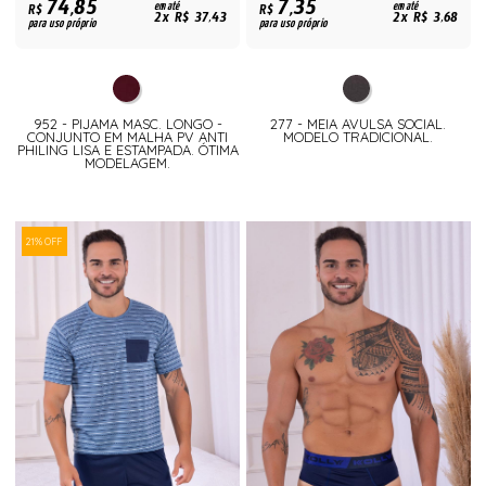
74,85
7,35
R$
em até
R$
em até
2x R$ 37,43
2x R$ 3,68
para uso próprio
para uso próprio
952 - PIJAMA MASC. LONGO -
277 - MEIA AVULSA SOCIAL.
CONJUNTO EM MALHA PV ANTI
MODELO TRADICIONAL.
PHILING LISA E ESTAMPADA. ÓTIMA
MODELAGEM.
21% OFF