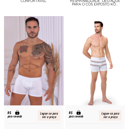
CONFORTÁVEL.
RESPIRABILIDADE. DESTAQUE
PARA O CÓS EXPOSTO KO...
R$
R$
Logue-se para
Logue-se para
para revenda
para revenda
ver o preço
ver o preço