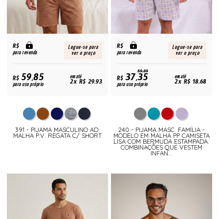
R$
R$
Logue-se para
Logue-se para
para revenda
para revenda
ver o preço
ver o preço
55,35
59,85
37,35
R$
em até
R$
em até
2x R$ 29,93
2x R$ 18,68
para uso próprio
para uso próprio
391 - PIJAMA MASCULINO AD.
240 - PIJAMA MASC. FAMÍLIA -
MALHA P.V. REGATA C/ SHORT
MODELO EM MALHA PP CAMISETA
LISA COM BERMUDA ESTAMPADA.
COMBINAÇÕES QUE VESTEM
INFAN...