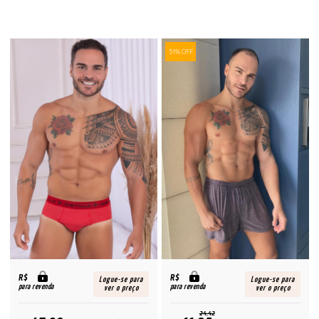
51% OFF
R$
R$
Logue-se para
Logue-se para
para revenda
para revenda
ver o preço
ver o preço
24,42