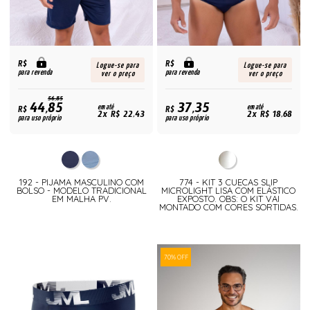
R$
R$
Logue-se para
Logue-se para
para revenda
para revenda
ver o preço
ver o preço
56,85
44,85
37,35
R$
em até
R$
em até
2x R$ 22,43
2x R$ 18,68
para uso próprio
para uso próprio
192 - PIJAMA MASCULINO COM
774 - KIT 3 CUECAS SLIP
BOLSO - MODELO TRADICIONAL
MICROLIGHT LISA COM ELÁSTICO
EM MALHA PV.
EXPOSTO. OBS: O KIT VAI
MONTADO COM CORES SORTIDAS.
70% OFF