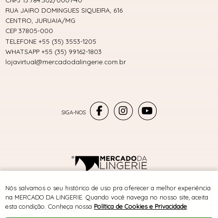
CNPJ 13.784.302/0001-40
RUA JAIRO DOMINGUES SIQUEIRA, 616
CENTRO, JURUAIA/MG
CEP 37805-000
TELEFONE +55 (35) 3553-1205
WHATSAPP +55 (35) 99162-1803
lojavirtual@mercadodalingerie.com.br
® TODOS DIREITOS RESERVADOS
Nós salvamos o seu histórico de uso pra oferecer a melhor experiência
na MERCADO DA LINGERIE. Quando você navega no nosso site, aceita
esta condição. Conheça nossa
Política de Cookies e Privacidade
.
SITE 100% SEGURO
PLATAFORMA B2B