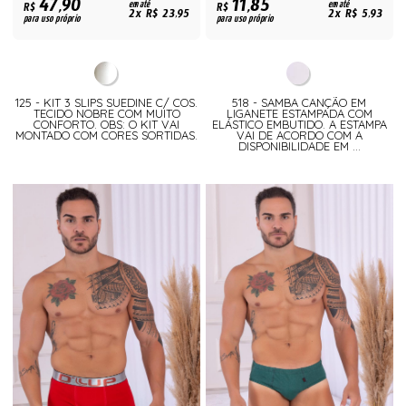
47,90
11,85
R$
em até
R$
em até
2x R$ 23,95
2x R$ 5,93
para uso próprio
para uso próprio
125 - KIT 3 SLIPS SUEDINE C/ COS.
518 - SAMBA CANÇÃO EM
TECIDO NOBRE COM MUITO
LIGANETE ESTAMPADA COM
CONFORTO. OBS: O KIT VAI
ELÁSTICO EMBUTIDO. A ESTAMPA
MONTADO COM CORES SORTIDAS.
VAI DE ACORDO COM A
DISPONIBILIDADE EM ...