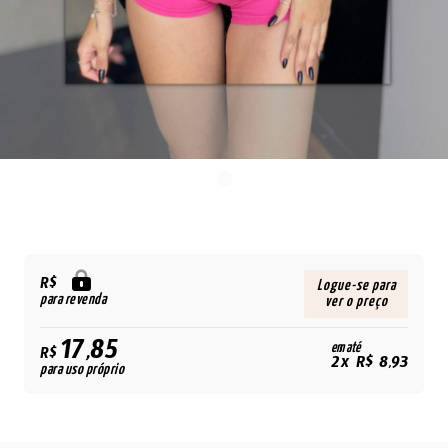
R$
Logue-se para
para revenda
ver o preço
17,85
em até
R$
2x R$ 8,93
para uso próprio