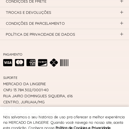
CONDIÇÕES DE FRETE
TROCAS E DEVOLUÇÕES
CONDIÇÕES DE PARCELAMENTO
POLÍTICA DE PRIVACIDADE DE DADOS
PAGAMENTO
SUPORTE
MERCADO DA LINGERIE
CNPJ 13.784.302/0001-40
RUA JAIRO DOMINGUES SIQUEIRA, 616
CENTRO, JURUAIA/MG
CEP 37805-000
TELEFONE +55 (35) 3553-1205
Nós salvamos o seu histórico de uso pra oferecer a melhor experiência
WHATSAPP +55 (35) 99162-1803
na MERCADO DA LINGERIE. Quando você navega no nosso site, aceita
lojavirtual@mercadodalingerie.com.br
esta condição. Conheça nossa
Política de Cookies e Privacidade
.