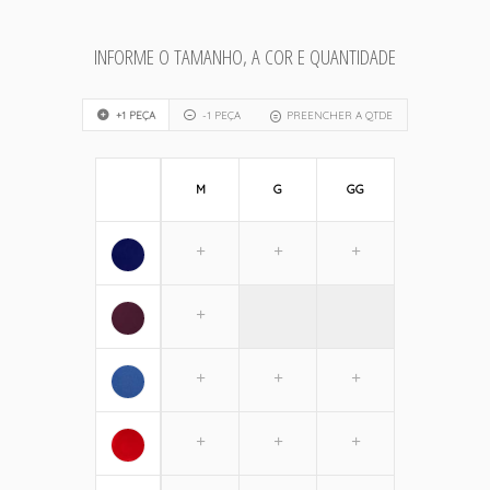
INFORME O TAMANHO, A COR E QUANTIDADE
+1 PEÇA
-1 PEÇA
PREENCHER A QTDE
M
G
GG