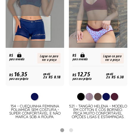
R$
R$
Logue-se para
Logue-se para
para revenda
para revenda
ver o preço
ver o preço
16,35
12,75
R$
em até
R$
em até
2x R$ 8,18
2x R$ 6,38
para uso próprio
para uso próprio
154 - CUEQUINHA FEMININA
521 - TANGÃO HELENA - MODELO
POLIAMIDA SEM COSTURA -
EM COTTON E CÓS BORNEO.
A
SUPER CONFORTÁVEL E NÃO
PEÇA MUITO CONFORTÁVEL.
MARCA SOB A ROUPA.
OPÇÕES LISAS E ESTAMPADAS.