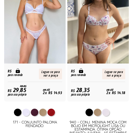
R$
R$
Logue-se para
Logue-se para
para revenda
para revenda
ver o preço
ver o preço
38,85
29,85
28,35
R$
em até
R$
em até
2x R$ 14,93
2x R$ 14,18
para uso próprio
para uso próprio
171 - CONJUNTO PALOMA
940 - CONJ. MENINA MOÇA COM
RENDADO.
BOJO EM MICROLIGHT LISA OU
ESTAMPADA. ÓTIMA OPÇÃO
INFANTO-JUVENIL. AS ESTAMPAS