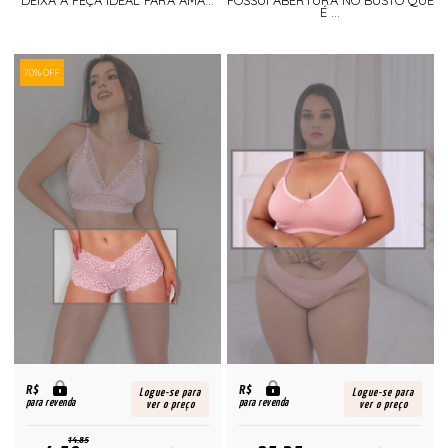
DEIXA A PEÇA IDEAL PARA AMA...
POSSUI ABERTURA NO BUSTO QUE
É ...
70% OFF
R$
R$
Logue-se para
Logue-se para
para revenda
para revenda
ver o preço
ver o preço
14,85