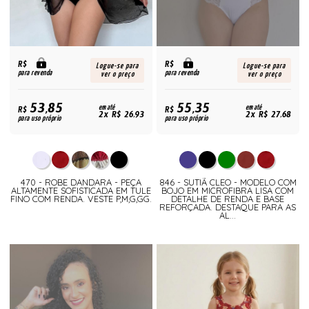
R$
R$
Logue-se para
Logue-se para
para revenda
para revenda
ver o preço
ver o preço
53,85
55,35
R$
em até
R$
em até
2x R$ 26,93
2x R$ 27,68
para uso próprio
para uso próprio
470 - ROBE DANDARA - PEÇA
846 - SUTIÃ CLEO - MODELO COM
ALTAMENTE SOFISTICADA EM TULE
BOJO EM MICROFIBRA LISA COM
FINO COM RENDA. VESTE P,M,G,GG.
DETALHE DE RENDA E BASE
REFORÇADA. DESTAQUE PARA AS
AL...