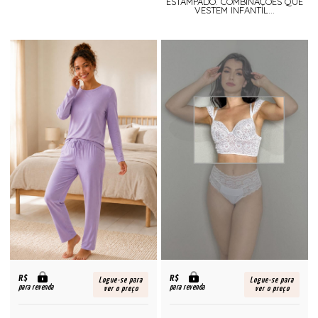
ESTAMPADO. COMBINAÇÕES QUE
VESTEM INFANTIL...
R$
R$
Logue-se para
Logue-se para
para revenda
para revenda
ver o preço
ver o preço