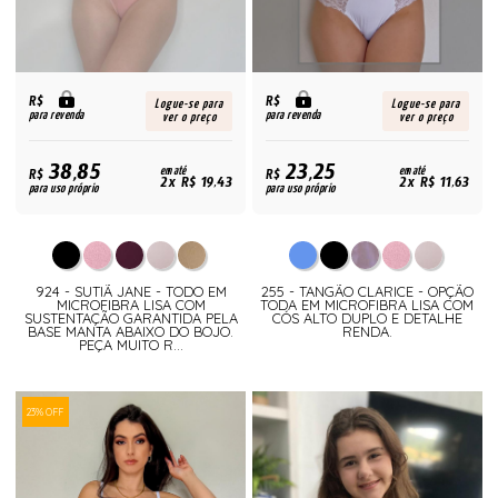
R$
R$
Logue-se para
Logue-se para
para revenda
para revenda
ver o preço
ver o preço
38,85
23,25
R$
em até
R$
em até
2x R$ 19,43
2x R$ 11,63
para uso próprio
para uso próprio
924 - SUTIÃ JANE - TODO EM
255 - TANGÃO CLARICE - OPÇÃO
MICROFIBRA LISA COM
TODA EM MICROFIBRA LISA COM
SUSTENTAÇÃO GARANTIDA PELA
CÓS ALTO DUPLO E DETALHE
BASE MANTA ABAIXO DO BOJO.
RENDA.
PEÇA MUITO R...
23% OFF