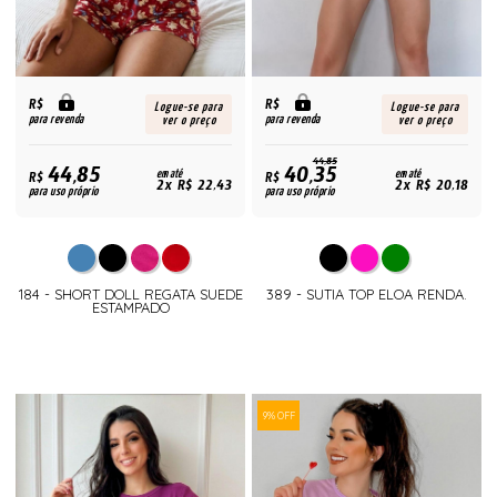
R$
R$
Logue-se para
Logue-se para
para revenda
para revenda
ver o preço
ver o preço
44,85
44,85
40,35
R$
em até
R$
em até
2x R$ 22,43
2x R$ 20,18
para uso próprio
para uso próprio
184 - SHORT DOLL REGATA SUEDE
389 - SUTIA TOP ELOA RENDA.
ESTAMPADO
9% OFF