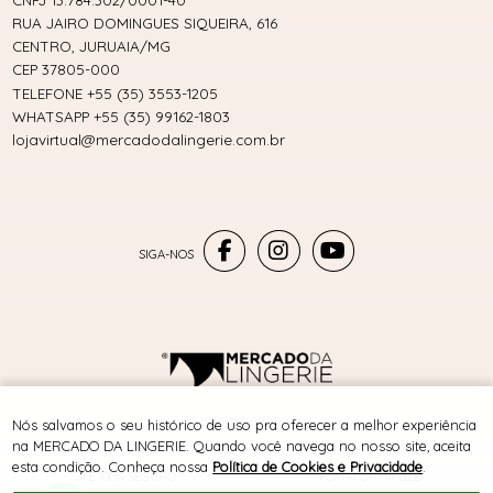
CNPJ 13.784.302/0001-40
RUA JAIRO DOMINGUES SIQUEIRA, 616
CENTRO, JURUAIA/MG
CEP 37805-000
TELEFONE +55 (35) 3553-1205
WHATSAPP +55 (35) 99162-1803
lojavirtual@mercadodalingerie.com.br
® TODOS DIREITOS RESERVADOS
Nós salvamos o seu histórico de uso pra oferecer a melhor experiência
na MERCADO DA LINGERIE. Quando você navega no nosso site, aceita
esta condição. Conheça nossa
Política de Cookies e Privacidade
.
SITE 100% SEGURO
PLATAFORMA B2B