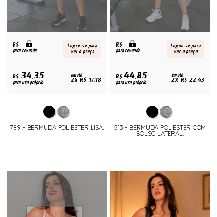
R$
R$
Logue-se para
Logue-se para
para revenda
para revenda
ver o preço
ver o preço
34,35
44,85
R$
em até
R$
em até
2x R$ 17,18
2x R$ 22,43
para uso próprio
para uso próprio
789 - BERMUDA POLIESTER LISA.
513 - BERMUDA POLIESTER COM
BOLSO LATERAL.