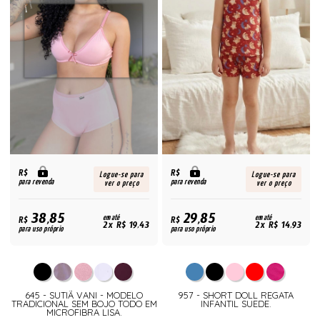
R$
R$
Logue-se para
Logue-se para
para revenda
para revenda
ver o preço
ver o preço
38,85
29,85
R$
em até
R$
em até
2x R$ 19,43
2x R$ 14,93
para uso próprio
para uso próprio
645 - SUTIÃ VANI - MODELO
957 - SHORT DOLL REGATA
TRADICIONAL SEM BOJO TODO EM
INFANTIL SUEDE.
MICROFIBRA LISA.