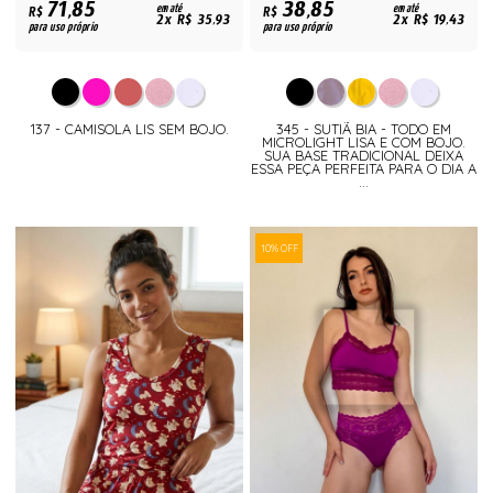
71,85
38,85
R$
em até
R$
em até
2x R$ 35,93
2x R$ 19,43
para uso próprio
para uso próprio
137 - CAMISOLA LIS SEM BOJO.
345 - SUTIÃ BIA - TODO EM
MICROLIGHT LISA E COM BOJO.
SUA BASE TRADICIONAL DEIXA
ESSA PEÇA PERFEITA PARA O DIA A
...
10% OFF