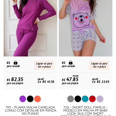
R$
R$
Logue-se para
Logue-se para
para revenda
para revenda
ver o preço
ver o preço
52,35
82,35
47,85
R$
em até
R$
em até
2x R$ 41,18
2x R$ 23,93
para uso próprio
para uso próprio
193 - PIJAMA MALHA CANELADA
726 - SHORT DOLL FAMÍLIA -
LONGO COM DETALHE EM RENDA
MODELO EM MALHA PP BABY
NO PUNHO
LOOK SILK COM SHORT