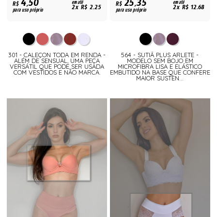
4,50
25,35
R$
em até
R$
em até
2x R$ 2,25
2x R$ 12,68
para uso próprio
para uso próprio
301 - CALEÇON TODA EM RENDA -
564 - SUTIÃ PLUS ARLETE -
ALÉM DE SENSUAL, UMA PEÇA
MODELO SEM BOJO EM
VERSÁTIL QUE PODE SER USADA
MICROFIBRA LISA E ELÁSTICO
COM VESTIDOS E NÃO MARCA.
EMBUTIDO NA BASE QUE CONFERE
MAIOR SUSTEN...