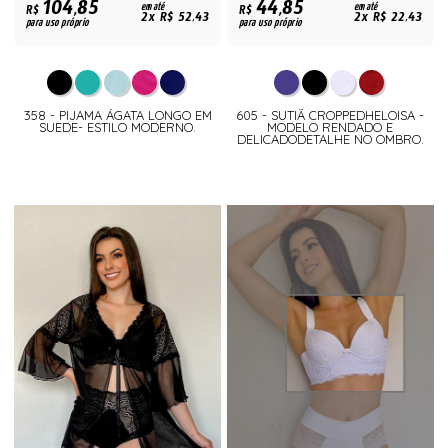
104,85
44,85
R$
em até
R$
em até
2x R$ 52,43
2x R$ 22,43
para uso próprio
para uso próprio
358 - PIJAMA ÁGATA LONGO EM
605 - SUTIÃ CROPPEDHELOISA -
SUEDE- ESTILO MODERNO.
MODELO RENDADO E
DELICADODETALHE NO OMBRO.