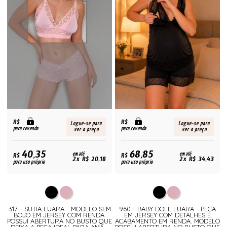
R$
R$
Logue-se para
Logue-se para
para revenda
para revenda
ver o preço
ver o preço
40,35
68,85
R$
em até
R$
em até
2x R$ 20,18
2x R$ 34,43
para uso próprio
para uso próprio
317 - SUTIÃ LUARA - MODELO SEM
960 - BABY DOLL LUARA - PEÇA
BOJO EM JERSEY COM RENDA.
EM JERSEY COM DETALHES E
POSSUI ABERTURA NO BUSTO QUE
ACABAMENTO EM RENDA. MODELO