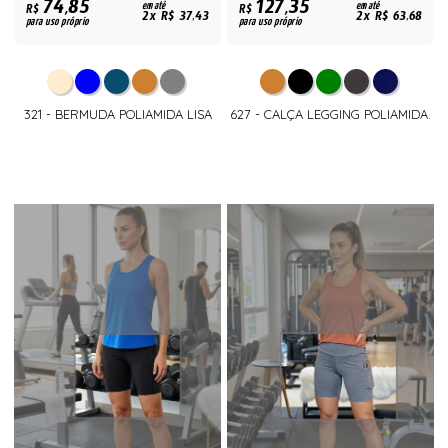
74,85
127,35
R$
em até
R$
em até
2x R$ 37,43
2x R$ 63,68
para uso próprio
para uso próprio
321 - BERMUDA POLIAMIDA LISA
627 - CALÇA LEGGING POLIAMIDA.