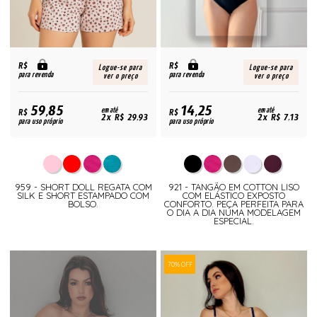
R$
R$
Logue-se para
Logue-se para
para revenda
para revenda
ver o preço
ver o preço
59,85
14,25
R$
em até
R$
em até
2x R$ 29,93
2x R$ 7,13
para uso próprio
para uso próprio
959 - SHORT DOLL REGATA COM
921 - TANGÃO EM COTTON LISO
SILK E SHORT ESTAMPADO COM
COM ELÁSTICO EXPOSTO
BOLSO.
CONFORTO. PEÇA PERFEITA PARA
O DIA A DIA NUMA MODELAGEM
ESPECIAL.
70% OFF