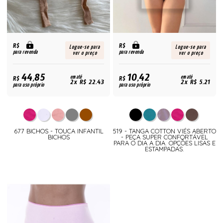
R$
R$
Logue-se para
Logue-se para
para revenda
para revenda
ver o preço
ver o preço
44,85
10,42
R$
em até
R$
em até
2x R$ 22,43
2x R$ 5,21
para uso próprio
para uso próprio
677 BICHOS - TOUCA INFANTIL
519 - TANGA COTTON VIÉS ABERTO
BICHOS
- PEÇA SUPER CONFORTÁVEL
PARA O DIA A DIA. OPÇÕES LISAS E
ESTAMPADAS.