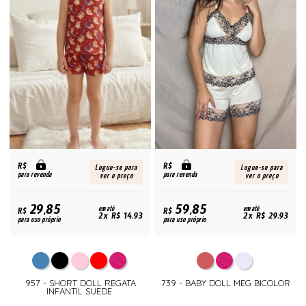
R$
R$
Logue-se para
Logue-se para
para revenda
para revenda
ver o preço
ver o preço
29,85
59,85
R$
em até
R$
em até
2x R$ 14,93
2x R$ 29,93
para uso próprio
para uso próprio
957 - SHORT DOLL REGATA
739 - BABY DOLL MEG BICOLOR
INFANTIL SUEDE.