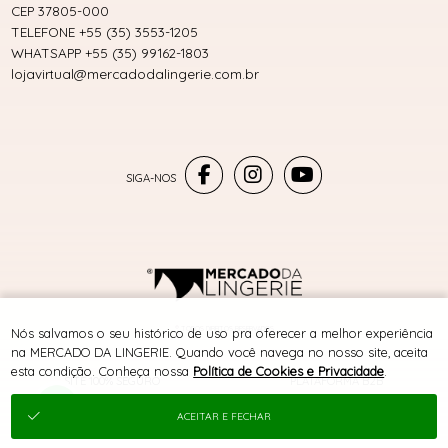
CEP 37805-000
TELEFONE +55 (35) 3553-1205
WHATSAPP +55 (35) 99162-1803
lojavirtual@mercadodalingerie.com.br
® TODOS DIREITOS RESERVADOS
Nós salvamos o seu histórico de uso pra oferecer a melhor experiência
na MERCADO DA LINGERIE. Quando você navega no nosso site, aceita
esta condição. Conheça nossa
Política de Cookies e Privacidade
.
SITE 100% SEGURO
PLATAFORMA B2B
ACEITAR E FECHAR