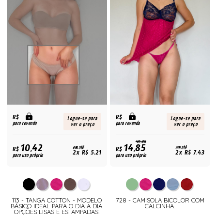
R$
R$
Logue-se para
Logue-se para
para revenda
para revenda
ver o preço
ver o preço
49,35
10,42
14,85
R$
em até
R$
em até
2x R$ 5,21
2x R$ 7,43
para uso próprio
para uso próprio
113 - TANGA COTTON - MODELO
728 - CAMISOLA BICOLOR COM
BÁSICO IDEAL PARA O DIA A DIA.
CALCINHA.
OPÇÕES LISAS E ESTAMPADAS.