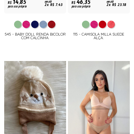
14,85
46,35
R$
em até
R$
em até
2x R$ 7,43
2x R$ 23,18
para uso próprio
para uso próprio
545 - BABY DOLL RENDA BICOLOR
115 - CAMISOLA MILLA SUEDE
COM CALCINHA.
ALÇA.