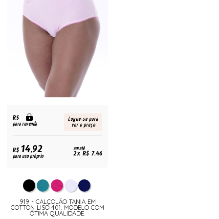
R$
Logue-se para
para revenda
ver o preço
14,92
R$
em até
2x R$ 7,46
para uso próprio
919 - CALÇOLÃO TANIA EM
COTTON LISO 401. MODELO COM
ÓTIMA QUALIDADE.