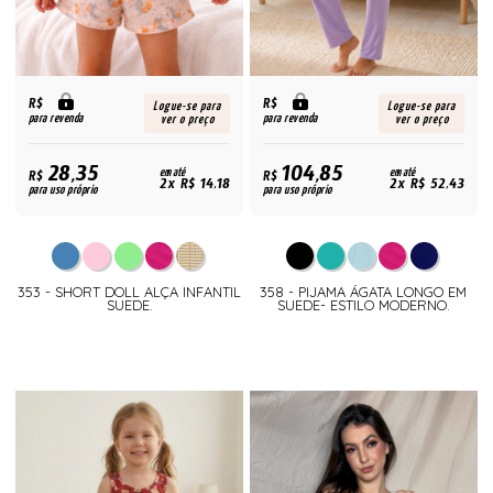
R$
R$
Logue-se para
Logue-se para
para revenda
para revenda
ver o preço
ver o preço
28,35
104,85
R$
em até
R$
em até
2x R$ 14,18
2x R$ 52,43
para uso próprio
para uso próprio
353 - SHORT DOLL ALÇA INFANTIL
358 - PIJAMA ÁGATA LONGO EM
SUEDE.
SUEDE- ESTILO MODERNO.