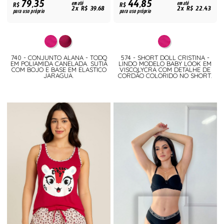
79,35
44,85
R$
em até
R$
em até
2x R$ 39,68
2x R$ 22,43
para uso próprio
para uso próprio
740 - CONJUNTO ALANA - TODO
574 - SHORT DOLL CRISTINA -
EM POLIAMIDA CANELADA. SUTIÃ
LINDO MODELO BABY LOOK EM
COM BOJO E BASE EM ELASTICO
VISCOLYCRA COM DETALHE DE
JARAGUA.
CORDÃO COLORIDO NO SHORT.