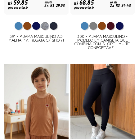
59,85
68,85
R$
em até
R$
em até
2x R$ 29,93
2x R$ 34,43
para uso próprio
para uso próprio
391 - PIJAMA MASCULINO AD.
300 - PIJAMA MASCULINO -
MALHA P.V. REGATA C/ SHORT
MODELO EM CAMISETA QUE
COMBINA COM SHORT . MUITO
CONFORTÁVEL.