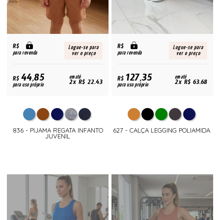
R$
R$
Logue-se para
Logue-se para
para revenda
para revenda
ver o preço
ver o preço
44,85
127,35
R$
em até
R$
em até
2x R$ 22,43
2x R$ 63,68
para uso próprio
para uso próprio
836 - PIJAMA REGATA INFANTO
627 - CALÇA LEGGING POLIAMIDA.
JUVENIL