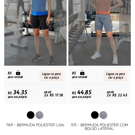
R$
R$
Logue-se para
Logue-se para
para revenda
para revenda
ver o preço
ver o preço
34,35
44,85
R$
em até
R$
em até
2x R$ 17,18
2x R$ 22,43
para uso próprio
para uso próprio
789 - BERMUDA POLIESTER LISA.
513 - BERMUDA POLIESTER COM
BOLSO LATERAL.