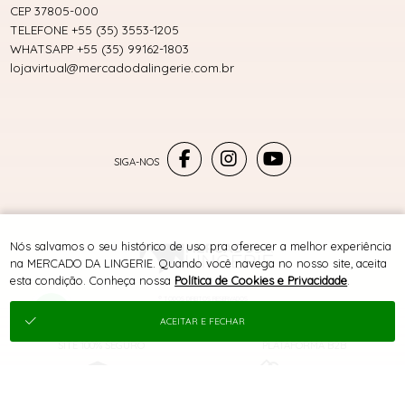
CEP 37805-000
TELEFONE +55 (35) 3553-1205
WHATSAPP +55 (35) 99162-1803
lojavirtual@mercadodalingerie.com.br
Nós salvamos o seu histórico de uso pra oferecer a melhor experiência
na MERCADO DA LINGERIE. Quando você navega no nosso site, aceita
esta condição. Conheça nossa
Política de Cookies e Privacidade
.
® TODOS DIREITOS RESERVADOS
ACEITAR E FECHAR
SITE 100% SEGURO
PLATAFORMA B2B