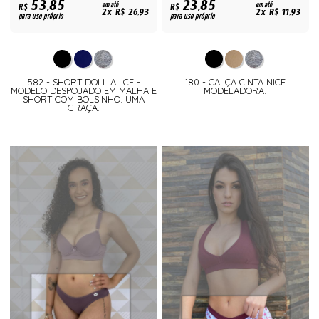
53,85
23,85
R$
em até
R$
em até
2x R$ 26,93
2x R$ 11,93
para uso próprio
para uso próprio
582 - SHORT DOLL ALICE -
180 - CALÇA CINTA NICE
MODELO DESPOJADO EM MALHA E
MODELADORA.
SHORT COM BOLSINHO. UMA
GRAÇA.