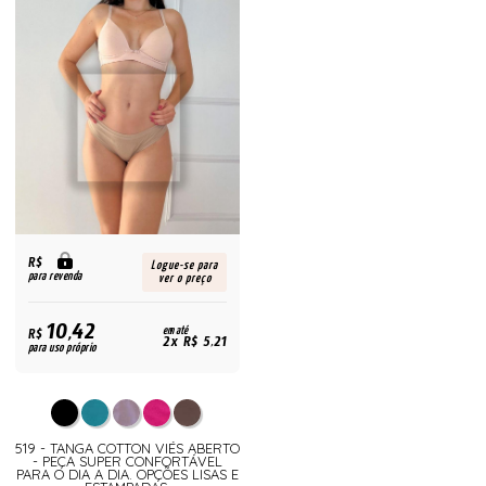
R$
Logue-se para
para revenda
ver o preço
10,42
R$
em até
2x R$ 5,21
para uso próprio
519 - TANGA COTTON VIÉS ABERTO
- PEÇA SUPER CONFORTÁVEL
PARA O DIA A DIA. OPÇÕES LISAS E