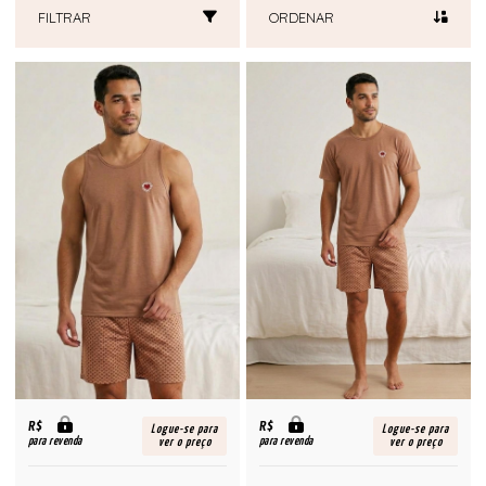
FILTRAR
ORDENAR
R$
R$
Logue-se para
Logue-se para
para revenda
para revenda
ver o preço
ver o preço