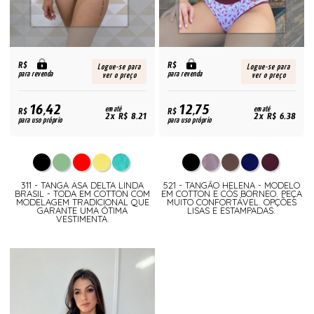
R$
R$
Logue-se para
Logue-se para
para revenda
para revenda
ver o preço
ver o preço
16,42
12,75
R$
em até
R$
em até
2x R$ 8,21
2x R$ 6,38
para uso próprio
para uso próprio
311 - TANGA ASA DELTA LINDA
521 - TANGÃO HELENA - MODELO
BRASIL - TODA EM COTTON COM
EM COTTON E CÓS BORNEO. PEÇA
MODELAGEM TRADICIONAL QUE
MUITO CONFORTÁVEL. OPÇÕES
GARANTE UMA ÓTIMA
LISAS E ESTAMPADAS.
VESTIMENTA.