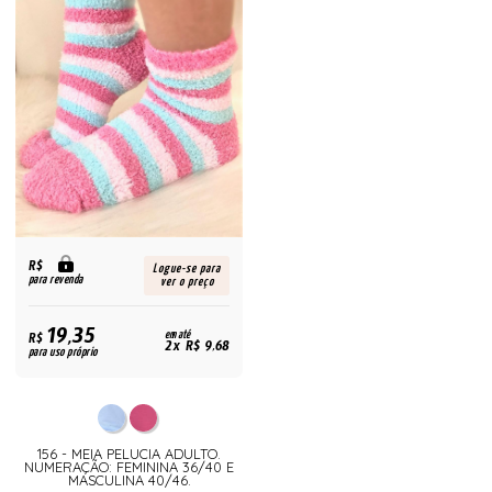
R$
Logue-se para
para revenda
ver o preço
19,35
R$
em até
2x R$ 9,68
para uso próprio
156 - MEIA PELUCIA ADULTO.
NUMERAÇÃO: FEMININA 36/40 E
MASCULINA 40/46.