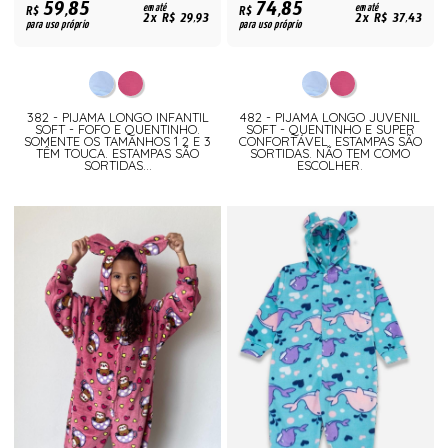
59,85
74,85
R$
em até
R$
em até
2x R$ 29,93
2x R$ 37,43
para uso próprio
para uso próprio
382 - PIJAMA LONGO INFANTIL
482 - PIJAMA LONGO JUVENIL
SOFT - FOFO E QUENTINHO.
SOFT - QUENTINHO E SUPER
SOMENTE OS TAMANHOS 1 2 E 3
CONFORTÁVEL. ESTAMPAS SÃO
TÊM TOUCA. ESTAMPAS SÃO
SORTIDAS. NÃO TEM COMO
SORTIDAS...
ESCOLHER.