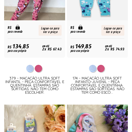
R$
R$
Logue-se para
Logue-se para
para revenda
para revenda
ver o preço
ver o preço
134,85
149,85
R$
em até
R$
em até
2x R$ 67,43
2x R$ 74,93
para uso próprio
para uso próprio
379 - MACACÃO ULTRA SOFT
174 - MACACÃO ULTRA SOFT
INFANTIL - PEÇA CONFORTÁVEL E
INFANTO-JUVENIL - PEÇA
QUENTINHA. ESTAMPAS SÃO
CONFORTÁVEL E QUENTINHA.
SORTIDAS. NÃO TEM COMO
ESTAMPAS SÃO SORTIDAS. NÃO
ESCOLHER.
TEM COMO ESCO...