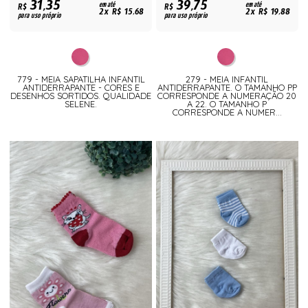
31,35
39,75
R$
em até
R$
em até
2x R$ 15,68
2x R$ 19,88
para uso próprio
para uso próprio
779 - MEIA SAPATILHA INFANTIL
279 - MEIA INFANTIL
ANTIDERRAPANTE - CORES E
ANTIDERRAPANTE. O TAMANHO PP
DESENHOS SORTIDOS. QUALIDADE
CORRESPONDE A NUMERAÇÃO 20
SELENE.
A 22. O TAMANHO P
CORRESPONDE A NUMER...