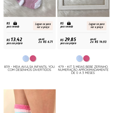
R$
R$
Logue-se para
Logue-se para
para revenda
para revenda
ver o preço
ver o preço
13,42
29,85
R$
em até
R$
em até
2x R$ 6,71
2x R$ 14,93
para uso próprio
para uso próprio
839 - MEIA AVULSA INFANTIL YOU.
479 - KIT 3 MEIAS BEBE ZERINHO.
COM DESENHOS DIVERTIDOS.
NUMERAÇÃO APROXIMADAMENTE
DE 0 A 3 MESES