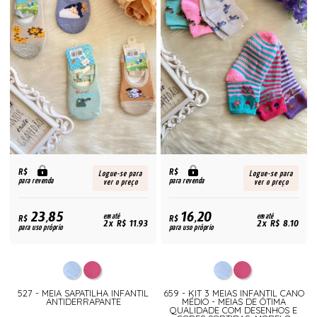
R$
R$
Logue-se para
Logue-se para
para revenda
para revenda
ver o preço
ver o preço
23,85
16,20
R$
em até
R$
em até
2x R$ 11,93
2x R$ 8,10
para uso próprio
para uso próprio
527 - MEIA SAPATILHA INFANTIL
659 - KIT 3 MEIAS INFANTIL CANO
ANTIDERRAPANTE
MÉDIO - MEIAS DE ÓTIMA
QUALIDADE COM DESENHOS E