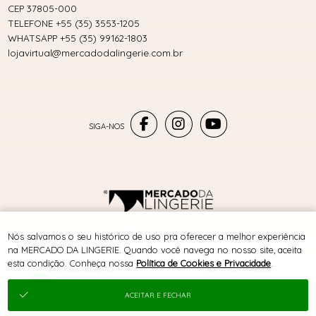
CEP 37805-000
TELEFONE +55 (35) 3553-1205
WHATSAPP +55 (35) 99162-1803
lojavirtual@mercadodalingerie.com.br
® TODOS DIREITOS RESERVADOS
Nós salvamos o seu histórico de uso pra oferecer a melhor experiência
na MERCADO DA LINGERIE. Quando você navega no nosso site, aceita
esta condição. Conheça nossa
Política de Cookies e Privacidade
.
SITE 100% SEGURO
PLATAFORMA B2B
ACEITAR E FECHAR