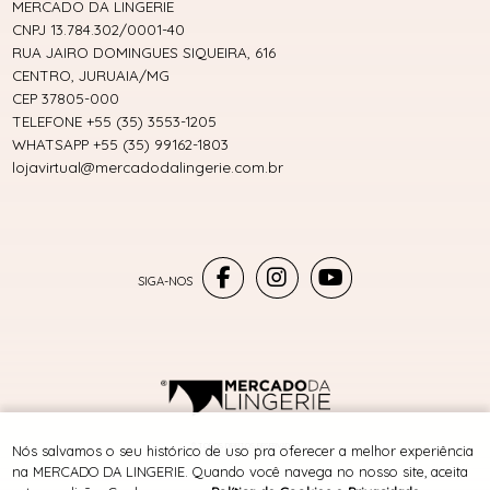
MERCADO DA LINGERIE
CNPJ 13.784.302/0001-40
RUA JAIRO DOMINGUES SIQUEIRA, 616
CENTRO, JURUAIA/MG
CEP 37805-000
TELEFONE +55 (35) 3553-1205
WHATSAPP +55 (35) 99162-1803
lojavirtual@mercadodalingerie.com.br
® TODOS DIREITOS RESERVADOS
Nós salvamos o seu histórico de uso pra oferecer a melhor experiência
na MERCADO DA LINGERIE. Quando você navega no nosso site, aceita