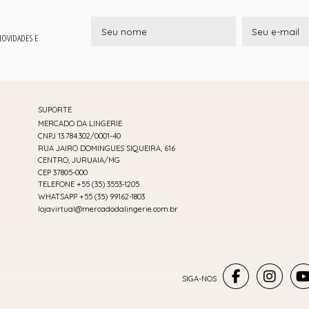
 NOVIDADES E
SUPORTE
MERCADO DA LINGERIE
CNPJ 13.784.302/0001-40
RUA JAIRO DOMINGUES SIQUEIRA, 616
CENTRO, JURUAIA/MG
CEP 37805-000
TELEFONE +55 (35) 3553-1205
WHATSAPP +55 (35) 99162-1803
lojavirtual@mercadodalingerie.com.br