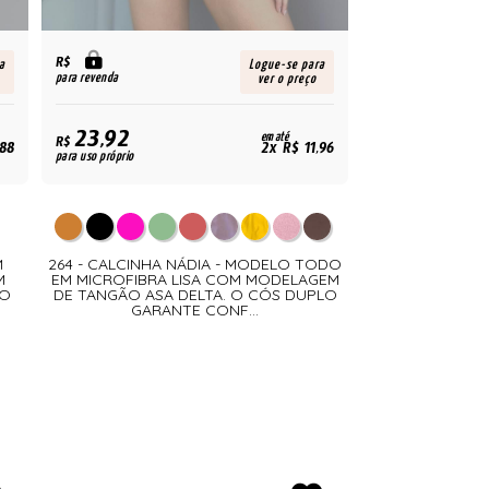
R$
a
Logue-se para
para revenda
ver o preço
23,92
em até
R$
,88
2x R$ 11,96
para uso próprio
M
264 - CALCINHA NÁDIA - MODELO TODO
M
EM MICROFIBRA LISA COM MODELAGEM
 O
DE TANGÃO ASA DELTA. O CÓS DUPLO
GARANTE CONF...