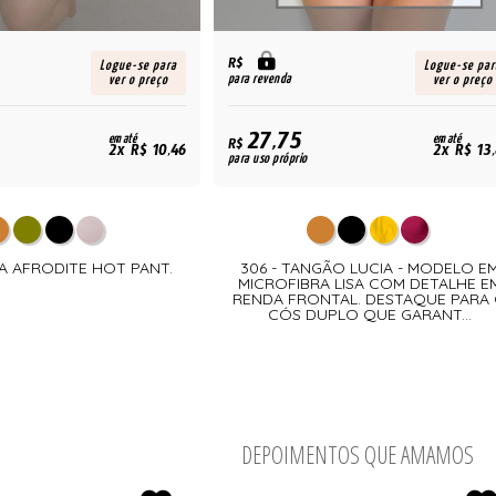
R$
Logue-se para
Logue-se par
para revenda
ver o preço
ver o preço
27,75
em até
em até
R$
2x R$ 10,46
2x R$ 13
para uso próprio
GA AFRODITE HOT PANT.
306 - TANGÃO LUCIA - MODELO E
MICROFIBRA LISA COM DETALHE E
RENDA FRONTAL. DESTAQUE PARA
CÓS DUPLO QUE GARANT...
DEPOIMENTOS QUE AMAMOS