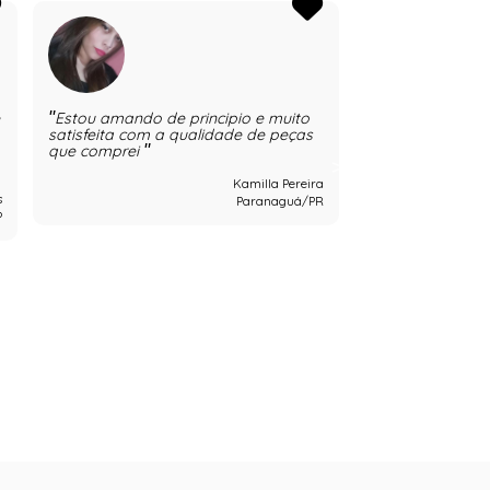
e
Estou amando de principio e muito
Oiii estou com
satisfeita com a qualidade de peças
de imediato já g
que comprei
opções e super b
Kamilla Pereira
s
Paranaguá/PR
P