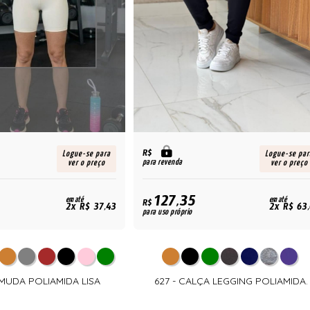
R$
Logue-se para
Logue-se par
para revenda
ver o preço
ver o preço
127,35
em até
em até
R$
2x R$ 37,43
2x R$ 63
para uso próprio
RMUDA POLIAMIDA LISA
627 - CALÇA LEGGING POLIAMIDA.