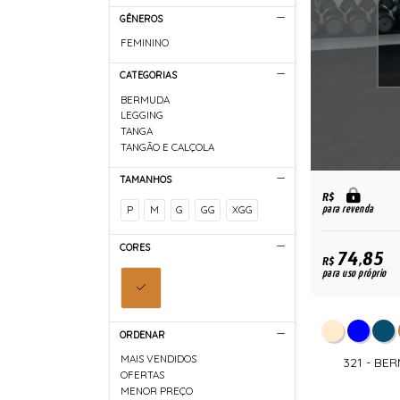
GÊNEROS
FEMININO
CATEGORIAS
BERMUDA
LEGGING
TANGA
TANGÃO E CALÇOLA
TAMANHOS
R$
P
M
G
GG
XGG
para revenda
CORES
74,85
R$
para uso próprio
ORDENAR
MAIS VENDIDOS
321 - BE
OFERTAS
MENOR PREÇO