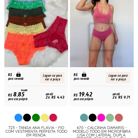
R$
R$
Logue-se para
Logue-se para
para revenda
para revenda
ver o preço
ver o preço
14,85
8,85
19,42
R$
em até
R$
em até
2x R$ 4,43
2x R$ 9,71
para uso próprio
para uso próprio
723 - TANGA ANA FLÁVIA - FIO
670 - CALCINHA DAMARIS -
COM VESTIMENTA PERFEITA TODO
MODELO TODO EM MICROFIBRA
EM RENDA.
LISA COM LATERAL DUPLA.