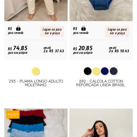
R$
R$
Logue-se para
Logue-se para
para revenda
para revenda
ver o preço
ver o preço
74,85
20,85
R$
em até
R$
em até
2x R$ 37,43
2x R$ 10,43
para uso próprio
para uso próprio
293 - PIJAMA LONGO ADULTO
692 - CALÇOLA COTTON
MOLETINHO.
REFORÇADA LINDA BRASIL.
40% OFF