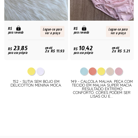
R$
R$
Logue-se para
Logue-se para
para revenda
para revenda
ver o preço
ver o preço
23,85
10,42
R$
em até
R$
em até
2x R$ 11,93
2x R$ 5,21
para uso próprio
para uso próprio
152 - SUTIA SEM BOJO EM
149 - CALÇOLA MALHA. PEÇA COM
DELICOTTON MENINA MOCA.
TECIDO EM MALHA SUPER MACIA
.RESULTADO EXTREMO
CONFORTO. CORES PODEM SER
LISAS OU E...