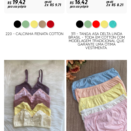
19,42
16,42
R$
em até
R$
em até
2x R$ 9,71
2x R$ 8,21
para uso próprio
para uso próprio
220 - CALCINHA RENATA COTTON
311 - TANGA ASA DELTA LINDA
BRASIL - TODA EM COTTON COM
MODELAGEM TRADICIONAL QUE
GARANTE UMA ÓTIMA
VESTIMENTA.