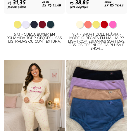
31,35
38,85
R$
em até
R$
em até
2x R$ 15,68
2x R$ 19,43
para uso próprio
para uso próprio
573 - CUECA BOXER EM
954 - SHORT DOLL FLÁVIA -
POLIAMIDA TORP. OPÇÕES LISAS,
MODELO REGATA EM MALHA PP
LISTRADAS OU COM TEXTURA.
LIGHT COM ESTAMPAS SORTIDAS.
OBS. OS DESENHOS DA BLUSA E
SHOR...