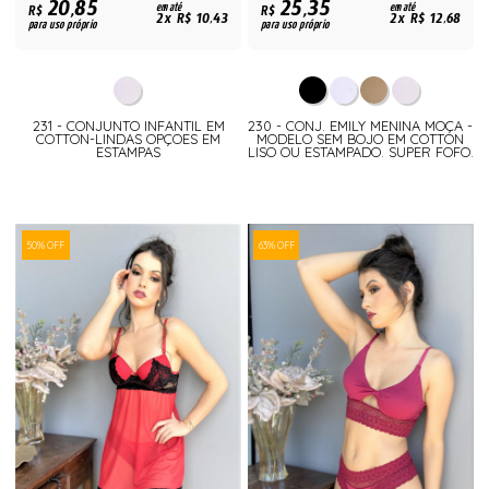
20,85
25,35
R$
em até
R$
em até
2x R$ 10,43
2x R$ 12,68
para uso próprio
para uso próprio
231 - CONJUNTO INFANTIL EM
230 - CONJ. EMILY MENINA MOÇA -
COTTON-LINDAS OPÇOES EM
MODELO SEM BOJO EM COTTON
ESTAMPAS
LISO OU ESTAMPADO. SUPER FOFO.
50% OFF
63% OFF