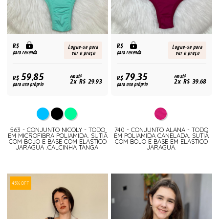
R$
R$
Logue-se para
Logue-se para
para revenda
para revenda
ver o preço
ver o preço
59,85
79,35
R$
em até
R$
em até
2x R$ 29,93
2x R$ 39,68
para uso próprio
para uso próprio
563 - CONJUNTO NICOLY - TODO
740 - CONJUNTO ALANA - TODO
EM MICROFIBRA POLIAMIDA. SUTIÃ
EM POLIAMIDA CANELADA. SUTIÃ
COM BOJO E BASE COM ELASTICO
COM BOJO E BASE EM ELASTICO
JARAGUA .CALCINHA TANGA.
JARAGUA.
45% OFF