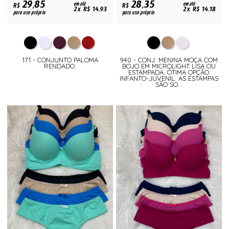
29,85
28,35
R$
em até
R$
em até
2x R$ 14,93
2x R$ 14,18
para uso próprio
para uso próprio
171 - CONJUNTO PALOMA
940 - CONJ. MENINA MOÇA COM
RENDADO.
BOJO EM MICROLIGHT LISA OU
ESTAMPADA. ÓTIMA OPÇÃO
INFANTO-JUVENIL. AS ESTAMPAS
SÃO SO...