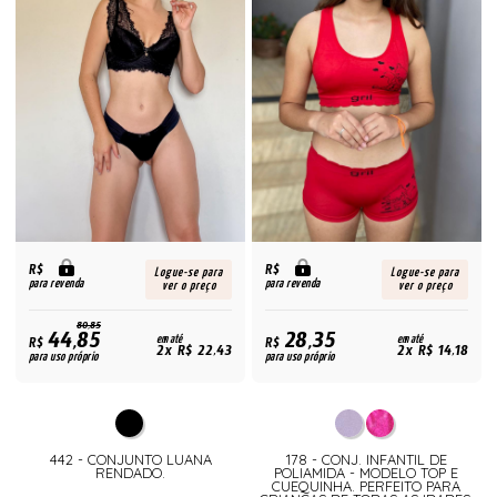
R$
R$
Logue-se para
Logue-se para
para revenda
para revenda
ver o preço
ver o preço
80,85
44,85
28,35
R$
em até
R$
em até
2x R$ 22,43
2x R$ 14,18
para uso próprio
para uso próprio
442 - CONJUNTO LUANA
178 - CONJ. INFANTIL DE
RENDADO.
POLIAMIDA - MODELO TOP E
CUEQUINHA. PERFEITO PARA