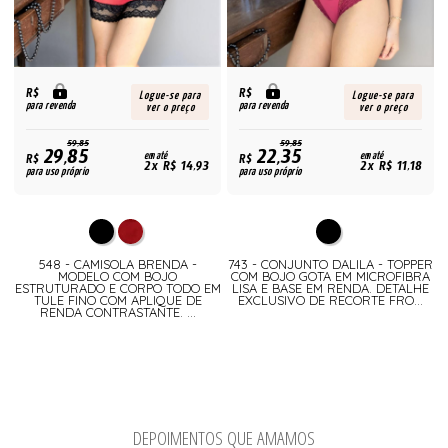
R$
R$
Logue-se para
Logue-se para
para revenda
para revenda
ver o preço
ver o preço
59,85
59,85
29,85
22,35
R$
em até
R$
em até
2x R$ 14,93
2x R$ 11,18
para uso próprio
para uso próprio
548 - CAMISOLA BRENDA -
743 - CONJUNTO DALILA - TOPPER
MODELO COM BOJO
COM BOJO GOTA EM MICROFIBRA
ESTRUTURADO E CORPO TODO EM
LISA E BASE EM RENDA. DETALHE
TULE FINO COM APLIQUE DE
EXCLUSIVO DE RECORTE FRO...
RENDA CONTRASTANTE. ...
DEPOIMENTOS QUE AMAMOS