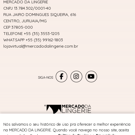
MERCADO DA LINGERIE
CNPJ 13.784.302/0001-40
RUA JAIRO DOMINGUES SIQUEIRA, 616
CENTRO, JURUAIA/MG
CEP 37805-000
TELEFONE +55 (35) 3553-1205
WHATSAPP +55 (35) 99162-1803
lojavirtual@mercadodalingerie.com.br
® TODOS DIREITOS RESERVADOS
Nós salvamos o seu histórico de uso pra oferecer a melhor experiência
na MERCADO DA LINGERIE. Quando você navega no nosso site, aceita