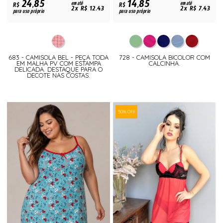
24,85
14,85
R$
em até
R$
em até
2x R$ 12,43
2x R$ 7,43
para uso próprio
para uso próprio
683 - CAMISOLA BEL - PEÇA TODA
728 - CAMISOLA BICOLOR COM
EM MALHA PV COM ESTAMPA
CALCINHA.
DELICADA. DESTAQUE PARA O
DECOTE NAS COSTAS.
50% OFF