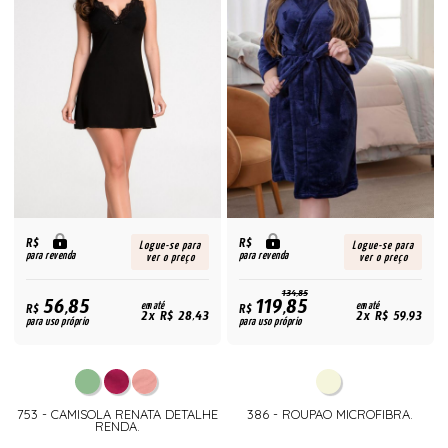
R$
R$
Logue-se para
Logue-se para
para revenda
para revenda
ver o preço
ver o preço
134,85
56,85
119,85
R$
em até
R$
em até
2x R$ 28,43
2x R$ 59,93
para uso próprio
para uso próprio
753 - CAMISOLA RENATA DETALHE
386 - ROUPAO MICROFIBRA.
RENDA.