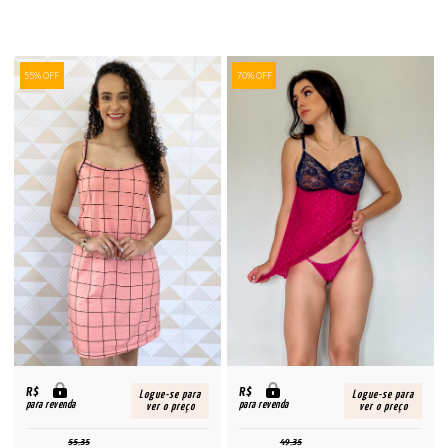
55% OFF
70% OFF
R$
R$
Logue-se para
Logue-se para
para revenda
para revenda
ver o preço
ver o preço
55,35
49,35