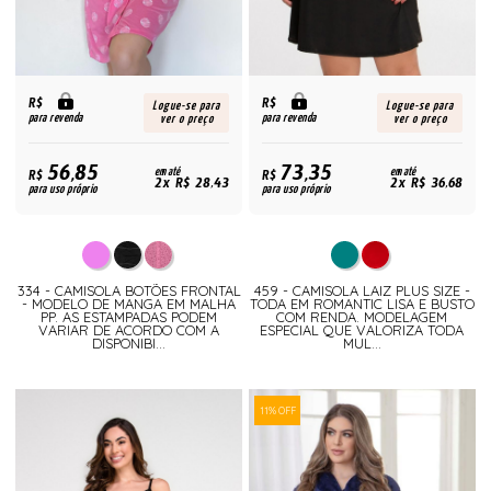
R$
R$
Logue-se para
Logue-se para
para revenda
para revenda
ver o preço
ver o preço
56,85
73,35
R$
em até
R$
em até
2x R$ 28,43
2x R$ 36,68
para uso próprio
para uso próprio
334 - CAMISOLA BOTÕES FRONTAL
459 - CAMISOLA LAIZ PLUS SIZE -
- MODELO DE MANGA EM MALHA
TODA EM ROMANTIC LISA E BUSTO
PP. AS ESTAMPADAS PODEM
COM RENDA. MODELAGEM
VARIAR DE ACORDO COM A
ESPECIAL QUE VALORIZA TODA
DISPONIBI...
MUL...
11% OFF