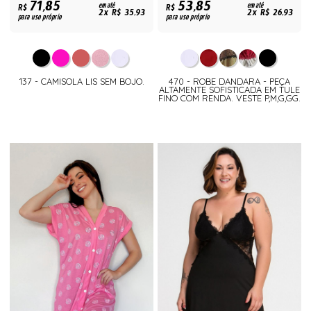
71,85
53,85
R$
em até
R$
em até
2x R$ 35,93
2x R$ 26,93
para uso próprio
para uso próprio
137 - CAMISOLA LIS SEM BOJO.
470 - ROBE DANDARA - PEÇA
ALTAMENTE SOFISTICADA EM TULE
FINO COM RENDA. VESTE P,M,G,GG.