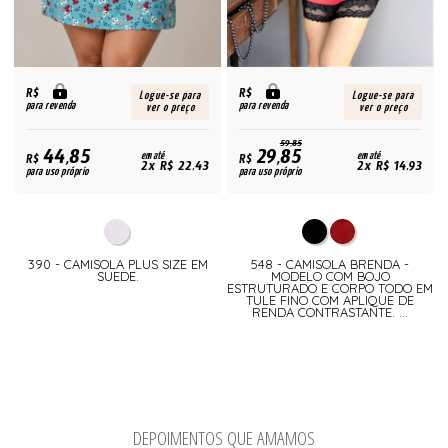
R$
R$
Logue-se para
Logue-se para
para revenda
para revenda
ver o preço
ver o preço
59,85
44,85
29,85
R$
em até
R$
em até
2x R$ 22,43
2x R$ 14,93
para uso próprio
para uso próprio
390 - CAMISOLA PLUS SIZE EM
548 - CAMISOLA BRENDA -
SUEDE.
MODELO COM BOJO
ESTRUTURADO E CORPO TODO EM
TULE FINO COM APLIQUE DE
RENDA CONTRASTANTE. ...
DEPOIMENTOS QUE AMAMOS