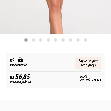
R$
Logue-se para
para revenda
ver o preço
56,85
em até
R$
2x R$ 28,43
para uso próprio