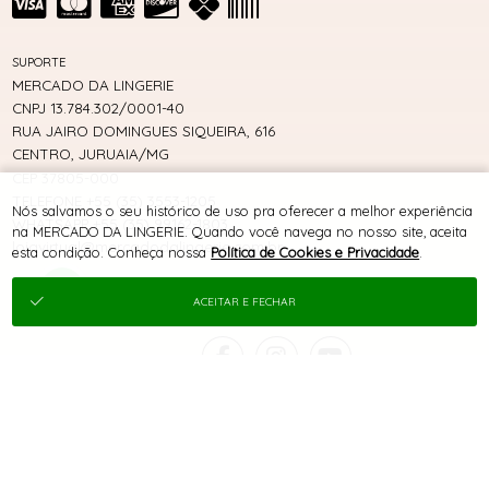
SUPORTE
MERCADO DA LINGERIE
CNPJ 13.784.302/0001-40
RUA JAIRO DOMINGUES SIQUEIRA, 616
CENTRO, JURUAIA/MG
CEP 37805-000
TELEFONE +55 (35) 3553-1205
Nós salvamos o seu histórico de uso pra oferecer a melhor experiência
WHATSAPP +55 (35) 99162-1803
na MERCADO DA LINGERIE. Quando você navega no nosso site, aceita
lojavirtual@mercadodalingerie.com.br
esta condição. Conheça nossa
Política de Cookies e Privacidade
.
ACEITAR E FECHAR