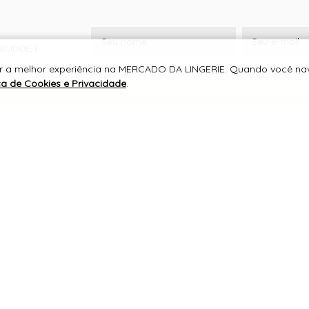
 NOVIDADES E
cer a melhor experiência na MERCADO DA LINGERIE. Quando você n
ica de Cookies e Privacidade
.
SUPORTE
MERCADO DA LINGERIE
CNPJ 13.784.302/0001-40
RUA JAIRO DOMINGUES SIQUEIRA, 616
CENTRO, JURUAIA/MG
CEP 37805-000
TELEFONE +55 (35) 3553-1205
WHATSAPP +55 (35) 99162-1803
lojavirtual@mercadodalingerie.com.br