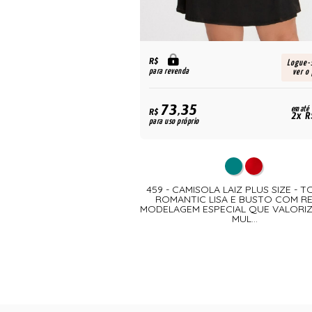
R$
Logue-
para revenda
ver o
73,35
em até
R$
2x R
para uso próprio
459 - CAMISOLA LAIZ PLUS SIZE - 
ROMANTIC LISA E BUSTO COM R
MODELAGEM ESPECIAL QUE VALORI
MUL...