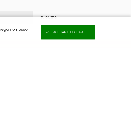
EU QUERO
avega no nosso
ACEITAR E FECHAR
COMPRAS
SEJA UMA REVENDEDORA
QUEM SOMOS
COMO COMPRAR
CONDIÇÕES DE FRETE
TROCAS E DEVOLUÇÕES
CONDIÇÕES DE PARCELAMENTO
POLÍTICA DE PRIVACIDADE DE DADOS