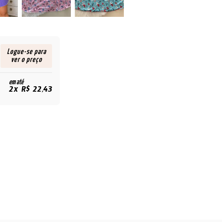
Logue-se para
ver o preço
em até
2x R$ 22,43