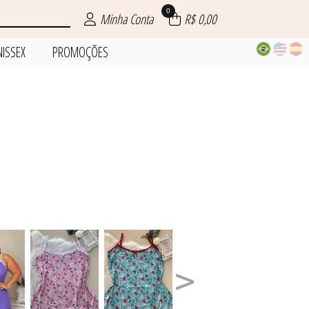
0
Minha Conta
R$ 0,00
NISSEX
PROMOÇÕES
ÕES
IOS
INO
NO
ZE
L
X