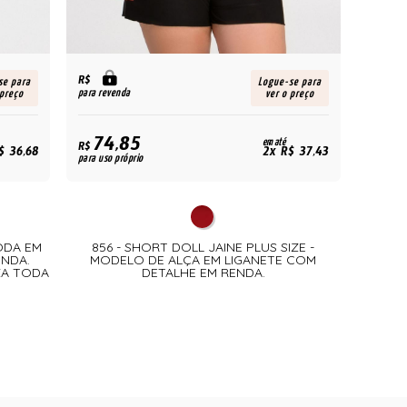
R$
se para
Logue-se para
para revenda
 preço
ver o preço
74,85
em até
R$
$ 36,68
2x R$ 37,43
para uso próprio
TODA EM
856 - SHORT DOLL JAINE PLUS SIZE -
ENDA.
MODELO DE ALÇA EM LIGANETE COM
ZA TODA
DETALHE EM RENDA.