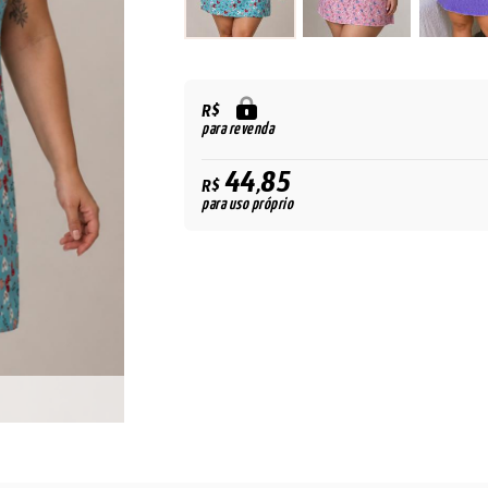
R$
para revenda
44,85
R$
para uso próprio