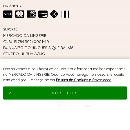
PAGAMENTO
SUPORTE
MERCADO DA LINGERIE
CNPJ 13.784.302/0001-40
RUA JAIRO DOMINGUES SIQUEIRA, 616
CENTRO, JURUAIA/MG
CEP 37805-000
TELEFONE +55 (35) 3553-1205
Nós salvamos o seu histórico de uso pra oferecer a melhor experiência
WHATSAPP +55 (35) 99162-1803
na MERCADO DA LINGERIE. Quando você navega no nosso site, aceita
lojavirtual@mercadodalingerie.com.br
esta condição. Conheça nossa
Política de Cookies e Privacidade
.
ACEITAR E FECHAR