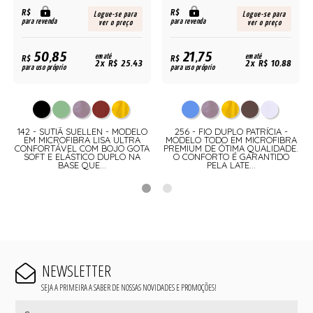
R$
R$
Logue-se para
Logue-se para
para revenda
para revenda
ver o preço
ver o preço
50,85
21,75
R$
em até
R$
em até
2x R$ 25,43
2x R$ 10,88
para uso próprio
para uso próprio
142 - SUTIÃ SUELLEN - MODELO
256 - FIO DUPLO PATRÍCIA -
EM MICROFIBRA LISA ULTRA
MODELO TODO EM MICROFIBRA
CONFORTÁVEL COM BOJO GOTA
PREMIUM DE ÓTIMA QUALIDADE.
SOFT E ELÁSTICO DUPLO NA
O CONFORTO É GARANTIDO
BASE QUE...
PELA LATE...
NEWSLETTER
SEJA A PRIMEIRA A SABER DE NOSSAS NOVIDADES E PROMOÇÕES!