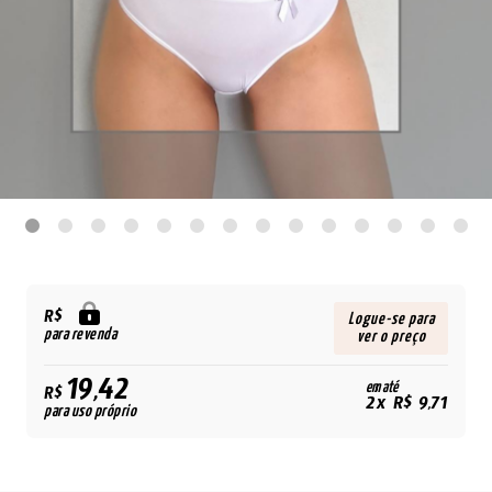
R$
Logue-se para
para revenda
ver o preço
19,42
em até
R$
2x R$ 9,71
para uso próprio