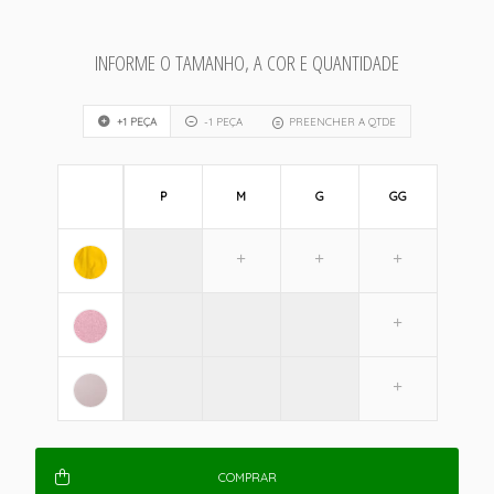
INFORME O TAMANHO, A COR E QUANTIDADE
+1 PEÇA
-1 PEÇA
PREENCHER A QTDE
P
M
G
GG
COMPRAR