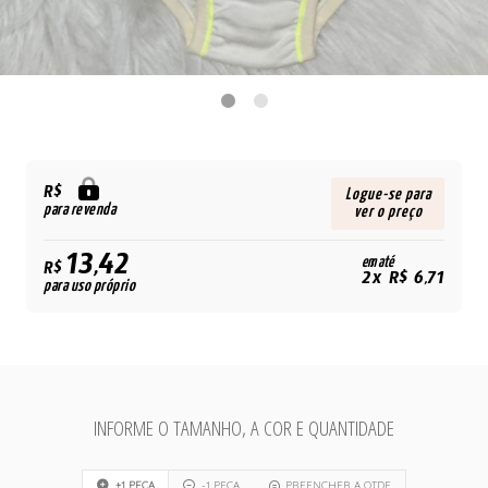
R$
Logue-se para
para revenda
ver o preço
13,42
em até
R$
2x R$ 6,71
para uso próprio
INFORME O TAMANHO, A COR E QUANTIDADE
+1 PEÇA
-1 PEÇA
PREENCHER A QTDE