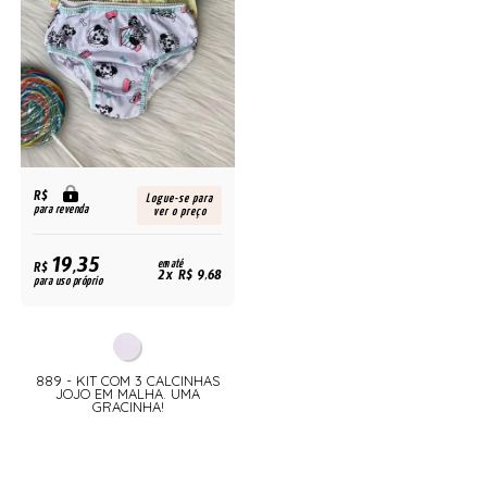
R$
Logue-se para
para revenda
ver o preço
19,35
R$
em até
2x R$ 9,68
para uso próprio
889 - KIT COM 3 CALCINHAS
JOJO EM MALHA. UMA
GRACINHA!