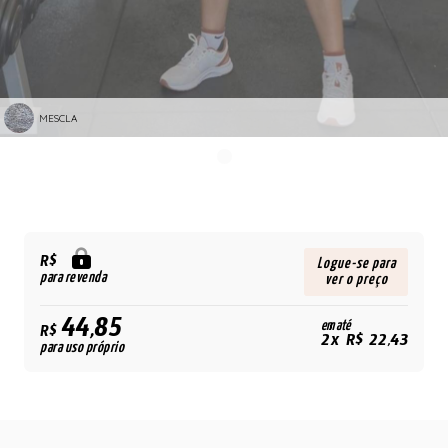
MESCLA
R$
Logue-se para
para revenda
ver o preço
44,85
em até
R$
2x R$ 22,43
para uso próprio