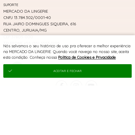
SUPORTE
MERCADO DA LINGERIE
CNPJ 13.784.302/0001-40
RUA JAIRO DOMINGUES SIQUEIRA, 616
CENTRO, JURUAIA/MG
CEP 37805-000
TELEFONE +55 (35) 3553-1205
Nós salvamos o seu histórico de uso pra oferecer a melhor experiência
WHATSAPP +55 (35) 99162-1803
na MERCADO DA LINGERIE. Quando você navega no nosso site, aceita
lojavirtual@mercadodalingerie.com.br
esta condição. Conheça nossa
Política de Cookies e Privacidade
.
ACEITAR E FECHAR
® TODOS DIREITOS RESERVADOS